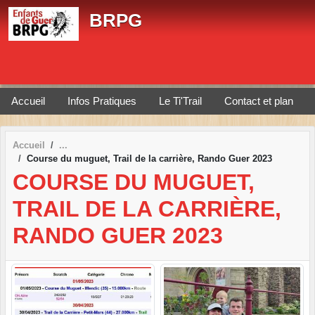
Panneau de gestion des cookies
BRPG
Accueil
Infos Pratiques
Le Ti'Trail
Contact et plan
Accueil
Course du muguet, Trail de la carrière, Rando Guer 2023
COURSE DU MUGUET,
TRAIL DE LA CARRIÈRE,
RANDO GUER 2023