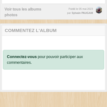
Voir tous les albums
Publié le
05 mai 2023
par
Sylvain PAUGAM
photos
COMMENTEZ L'ALBUM
Connectez-vous
pour pouvoir participer aux
commentaires.