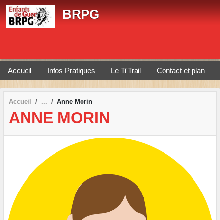
Panneau de gestion des cookies
BRPG
Accueil
Infos Pratiques
Le Ti'Trail
Contact et plan
Accueil
Anne Morin
ANNE MORIN